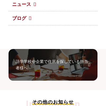
ニュース
ブログ
語学学校や企業で住居を探している担当
者様へ
Information
その他のお知らせ