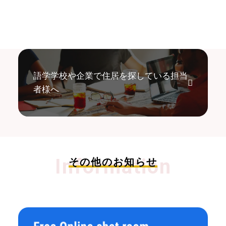
語学学校や企業で住居を探している担当
者様へ
Information
その他のお知らせ